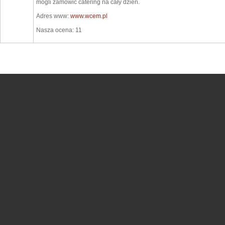
mogli zamówić catering na cały dzień.
Adres www:
www.wcem.pl
Nasza ocena: 11