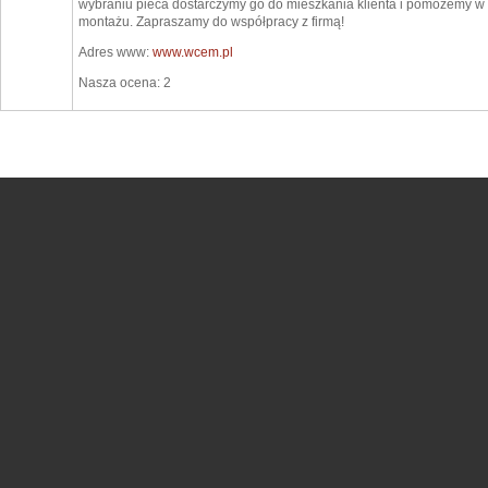
wybraniu pieca dostarczymy go do mieszkania klienta i pomożemy w
montażu. Zapraszamy do współpracy z firmą!
Adres www:
www.wcem.pl
Nasza ocena: 2