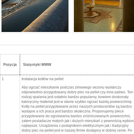
Pozycja
Statystyki WWW
1
Instalacja kotłów na pellet
Aby ogrzać mieszkanie podczas zimowego sezonu wystarczy
odpowiednio przygotowany dobry piec na pellet czy inne paliwo. Ten
rodzaj spalania jest ostatnio bardzo popularny, bowiem doskonały
kaloryczny materiał jest w stanie szybko ogrzać każdą powierzchnię.
Kotły na pellet przygotowane przez naszych producentów są bardzo
wydajne a ich praca jest bardzo skuteczna. Proponujemy piece
przygotowane do ogrzewania bardzo zróżnicowanych powierzchni,
zatem posiadacze małych jak i dużych mieszkań z pewnością wybior
najlepsze. Urządzenia z podajnikiem elektrycznym jak i tradycyjny
dobry piec na pellet jest w naszej firmie dostępny w dobrej cenie. Po