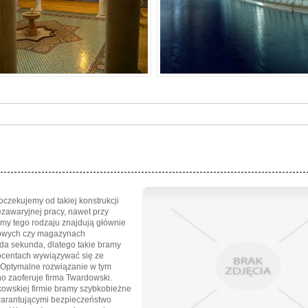
czekujemy od takiej konstrukcji
ezawaryjnej pracy, nawet przy
amy tego rodzaju znajdują głównie
łowych czy magazynach
żda sekunda, dlatego takie bramy
ocentach wywiązywać się ze
 Optymalne rozwiązanie w tym
no zaoferuje firma Twardowski.
kowskiej firmie bramy szybkobieżne
warantującymi bezpieczeństwo