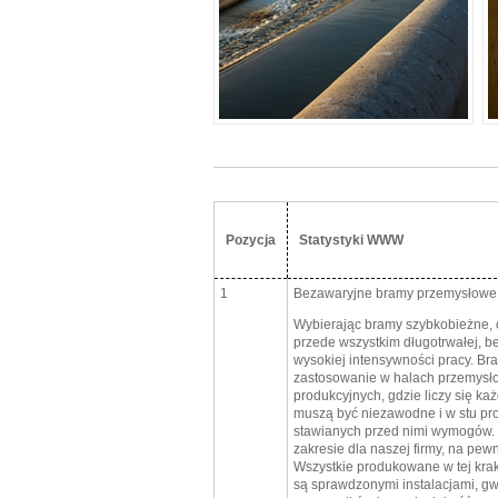
Pozycja
Statystyki WWW
1
Bezawaryjne bramy przemysłowe
Wybierając bramy szybkobieżne, o
przede wszystkim długotrwałej, b
wysokiej intensywności pracy. Br
zastosowanie w halach przemys
produkcyjnych, gdzie liczy się ka
muszą być niezawodne i w stu pr
stawianych przed nimi wymogów.
zakresie dla naszej firmy, na pew
Wszystkie produkowane w tej kra
są sprawdzonymi instalacjami, g