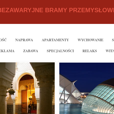
BEZAWARYJNE BRAMY PRZEMYSŁOW
OŚĆ
NAPRAWA
APARTAMENTY
WYCHOWANIE
EKLAMA
ZABAWA
SPECJALNOŚCI
RELAKS
WIT